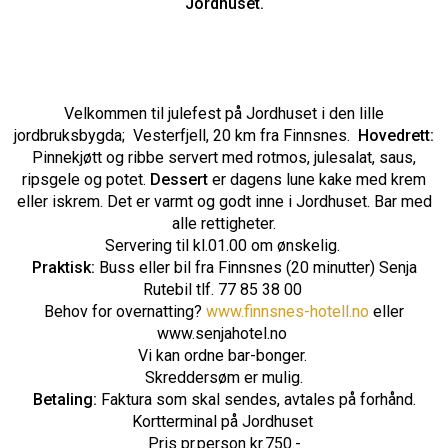
Jordhuset.
Velkommen til julefest på Jordhuset i den lille
jordbruksbygda; Vesterfjell, 20 km fra Finnsnes.
Hovedrett:
Pinnekjøtt og ribbe servert med rotmos, julesalat, saus,
ripsgele og potet.
Dessert
er dagens lune kake med krem
eller iskrem. Det er varmt og godt inne i Jordhuset. Bar med
alle rettigheter.
Servering til kl.01.00 om ønskelig.
Praktisk:
Buss eller bil fra Finnsnes (20 minutter) Senja
Rutebil tlf. 77 85 38 00
Behov for overnatting?
www.finnsnes-hotell.no
eller
www.senjahotel.no
Vi kan ordne bar-bonger.
Skreddersøm er mulig.
Betaling:
Faktura som skal sendes, avtales på forhånd.
Kortterminal på Jordhuset
Pris pr.person kr.750.-