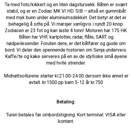
Ta med foto/kikkert og en liten dagstursekk. Båten er svært
stabil, og er en Zodiac MK VI HD. SIB – altså en gummibåt
med myk bunn under aluminiumsdekket. Det betyr at det er
behagelig å sitte på. Vi marsjer vanligvis i rundt 20 knop.
Zodiacen er 23 fot og kan laste 4 tonn! Motoren har 175 HK.
Båten har VHF, kartplotter, radar, flåte, SART og
nødpeilesender. Foruten dere, er det båtfører og guide om
bord. Vi deler den spennende historien om Senja underveis.
Kaffe/te og kake serveres på en av de idylliske små øyene
med hvite strender.
Midnattsolturene starter kl.21.00-24.00 dersom ikke annet er
avtalt. kr.1500 pp barn 5-12 år kr.750
Betaling:
Turen betales før ombordstigning. Kort terminal: VISA eller
kontant.