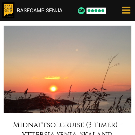
BASECAMP SENJA
Midnattsolcruise (3 timer) -
yttersia Senja. Skaland.