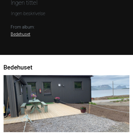
Ingen tittel
Ingen beskrivelse
From album:
Bedehuset
Bedehuset